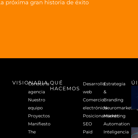
a próxima gran historia de éxito
VISIONARIA
QUÉ
Ú
Conoce la
Desarrollo
Estrategia
HACEMOS
agencia
web
&
Nuestro
Comercio
Branding
equipo
electrónico
Neuromarketin
Proyectos
Posicionamiento
Marketing
Manifiesto
SEO
Automation
The
Paid
Inteligencia