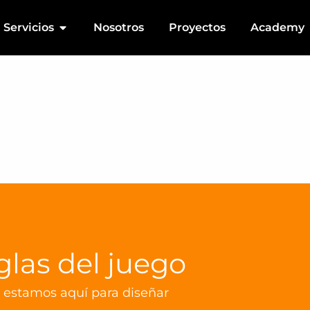
Open Servicios
Servicios
Nosotros
Proyectos
Academy
las del juego
io, estamos aquí para diseñar