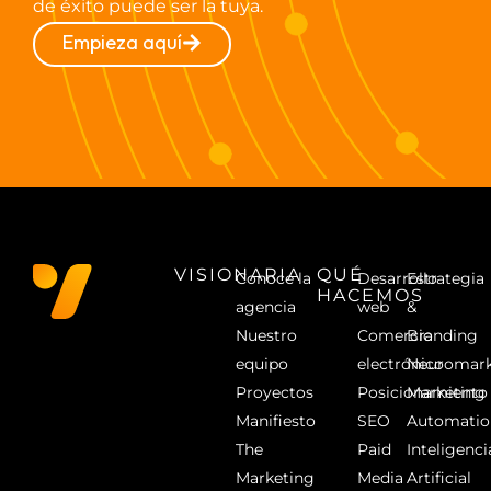
de éxito puede ser la tuya.
Empieza aquí
VISIONARIA
QUÉ
Conoce la
Desarrollo
Estrategia
HACEMOS
agencia
web
&
Nuestro
Comercio
Branding
equipo
electrónico
Neuromark
Proyectos
Posicionamiento
Marketing
Manifiesto
SEO
Automatio
The
Paid
Inteligenci
Marketing
Media
Artificial