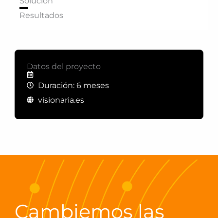
Solución
Resultados
Datos del proyecto
Duración: 6 meses
visionaria.es
Cambiemos las