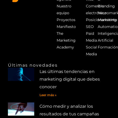
Nuestro
Comercio
Branding
equipo
electrónico
Neuromark
Proyectos
Posicionamiento
Marketing
Manifiesto
SEO
Automatio
The
Paid
Inteligenci
Marketing
Media
Artificial
Academy
Social
Formació
Media
Últimas novedades
Las últimas tendencias en
marketing digital que debes
conocer
Leer más »
Cómo medir y analizar los
resultados de tus campañas