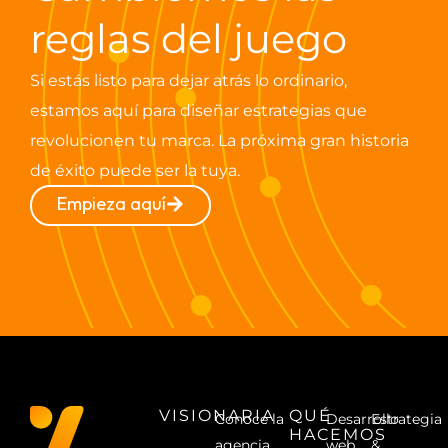
reglas del juego
Si estás listo para dejar atrás lo ordinario,
estamos aquí para diseñar estrategias que
revolucionen tu marca. La próxima gran historia
de éxito puede ser la tuya.
Empieza aquí
VISIONARIA
QUÉ
Conoce la
Desarrollo
Estrategia
HACEMOS
agencia
web
&