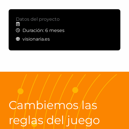
Datos del proyecto
Duración: 6 meses
visionaria.es
Cambiemos las
reglas del juego