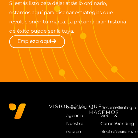
Si estás listo para dejar atrás lo ordinario,
estamos aquí para diseñar estrategias que
revolucionen tu marca. La próxima gran historia
de éxito puede ser la tuya.
Empieza aquí
VISIONARIA
QUÉ
Conoce la
Desarrollo
Estrategia
HACEMOS
agencia
web
&
Nuestro
Comercio
Branding
equipo
electrónico
Neuromark