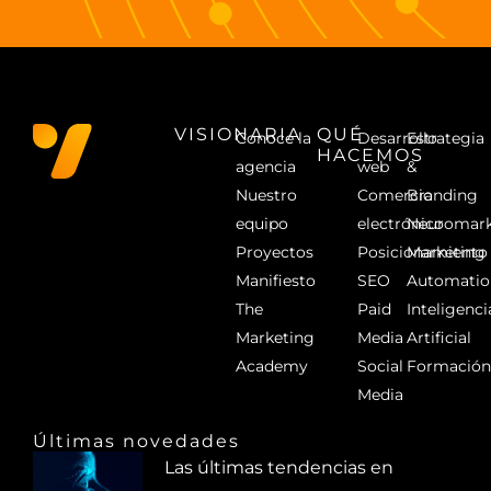
VISIONARIA
QUÉ
Conoce la
Desarrollo
Estrategia
HACEMOS
agencia
web
&
Nuestro
Comercio
Branding
equipo
electrónico
Neuromark
Proyectos
Posicionamiento
Marketing
Manifiesto
SEO
Automatio
The
Paid
Inteligenci
Marketing
Media
Artificial
Academy
Social
Formació
Media
Últimas novedades
Las últimas tendencias en